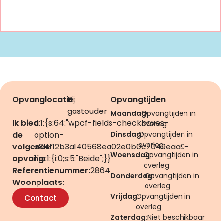
Opvanglocatie:
Bij
Opvangtijden
gastouder
Maandag:
Opvangtijden in
Ik bied
a:1:{s:64:"wpcf-fields-checkboxes-
overleg
de
option-
Dinsdag:
Opvangtijden in
overleg
volgende
a84f12b3a140568ea02e0b0c7049eaa9-
Woensdag:
Opvangtijden in
opvang:
1";a:1:{i:0;s:5:"Beide";}}
overleg
Referentienummer:
2864
Donderdag:
Opvangtijden in
Woonplaats:
overleg
Vrijdag:
Opvangtijden in
Contact
overleg
Zaterdag:
Niet beschikbaar