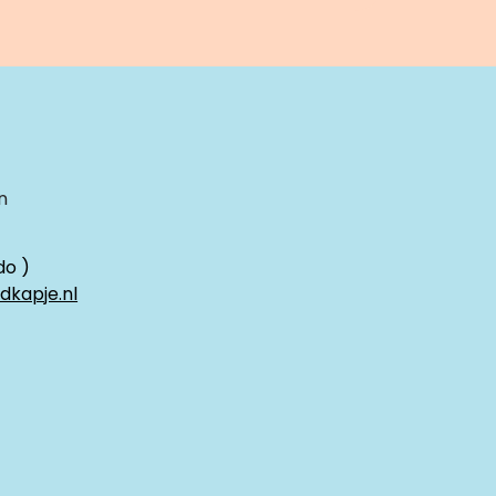
n
do )
dkapje.nl