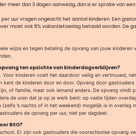
uder meer dan 3 dagen aanwezig, dan is er sprake van e
per uur vragen ongeacht het aantal kinderen. Een gasto
ver moet ook 8% vakantietoeslag betaald worden. De gas
nele wijze en tegen betaling de opvang van jouw kinderen v
inden.
opvang ten opzichte van kinderdagverblijven?
ie. Voor kinderen voelt het daardoor veilig en vertrouwd, ne
kent de kinderen door en door. Opvang door gastouders is 
jn, of familie, maar ook iemand anders. De opvang vindt pla
jdens de uren dat je op je werk bent: op vaste tijden over
(zelfs ’s nachts of in het weekend) mogelijk is in overleg 
gastouders de opvang per uur, niet per dagdeel.
voor BSO?
chool. Er zijn ook gastouders die voorschoolse opvang ve