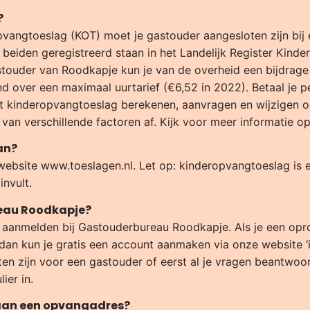
?
angtoeslag (KOT) moet je gastouder aangesloten zijn bij
eiden geregistreerd staan in het Landelijk Register Kinde
touder van Roodkapje kun je van de overheid een bijdrage 
 over een maximaal uurtarief (€6,52 in 2022). Betaal je p
unt kinderopvangtoeslag berekenen, aanvragen en wijzigen 
 van verschillende factoren af. Kijk voor meer informatie o
an?
website www.toeslagen.nl. Let op: kinderopvangtoeslag is 
nvult.
reau Roodkapje?
 aanmelden bij Gastouderbureau Roodkapje. Als je een opro
dan kun je gratis een account aanmaken via onze website ‘
n zijn voor een gastouder of eerst al je vragen beantwoord
ier in.
 aan een opvangadres?