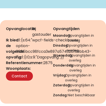
Opvanglocatie:
Bij
Opvangtijden
gastouder
Maandag:
Opvangtijden in
Ik bied
a:1:{s:64:"wpcf-fields-checkboxes-
overleg
de
option-
Dinsdag:
Opvangtijden in
overleg
volgende
6885bcc98fcca3e897a574320f69bb43-
Woensdag:
Opvangtijden in
opvang:
1";a:1:{i:0;s:9:"Dagopvang";}}
overleg
Referentienummer:
2875
Donderdag:
Opvangtijden in
Woonplaats:
overleg
Vrijdag:
Opvangtijden in
Contact
overleg
Zaterdag:
Opvangtijden in
overleg
Zondag:
Niet beschikbaar