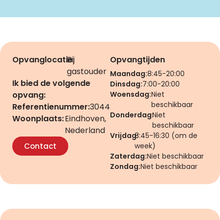
Opvanglocatie:
Bij
Opvangtijden
gastouder
Maandag:
8:45-20:00
Ik bied de volgende
Dinsdag:
7:00-20:00
opvang:
Woensdag:
Niet
beschikbaar
Referentienummer:
3044
Donderdag:
Niet
Woonplaats:
Eindhoven,
beschikbaar
Nederland
Vrijdag:
8:45-16:30 (om de
Contact
week)
Zaterdag:
Niet beschikbaar
Zondag:
Niet beschikbaar