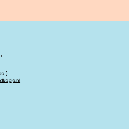
n
do )
dkapje.nl