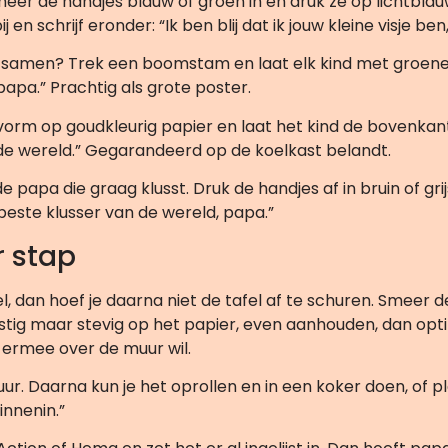
eer de handjes blauw of groen in en druk ze op lichtblauw 
j en schrijf eronder: “Ik ben blij dat ik jouw kleine visje be
samen? Trek een boomstam en laat elk kind met groene, 
, papa.” Prachtig als grote poster.
orm op goudkleurig papier en laat het kind de bovenkan
de wereld.” Gegarandeerd op de koelkast belandt.
e papa die graag klusst. Druk de handjes af in bruin of gr
beste klusser van de wereld, papa.”
r stap
l, dan hoef je daarna niet de tafel af te schuren. Smeer 
ustig maar stevig op het papier, even aanhouden, dan opt
 ermee over de muur wil.
r. Daarna kun je het oprollen en in een koker doen, of pla
innenin.”