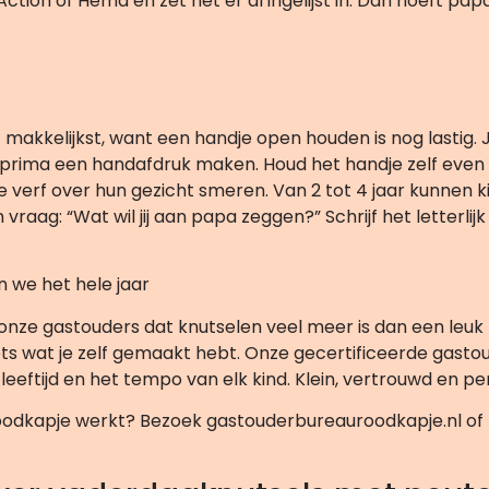
e Action of Hema en zet het er al ingelijst in. Dan hoeft pa
makkelijkst, want een handje open houden is nog lastig. Jij
e prima een handafdruk maken. Houd het handje zelf even 
e verf over hun gezicht smeren. Van 2 tot 4 jaar kunnen 
vraag: “Wat wil jij aan papa zeggen?” Schrijf het letterlijk
 we het hele jaar
ze gastouders dat knutselen veel meer is dan een leuk tij
 iets wat je zelf gemaakt hebt. Onze gecertificeerde gasto
eeftijd en het tempo van elk kind. Klein, vertrouwd en per
oodkapje werkt? Bezoek gastouderbureauroodkapje.nl of 