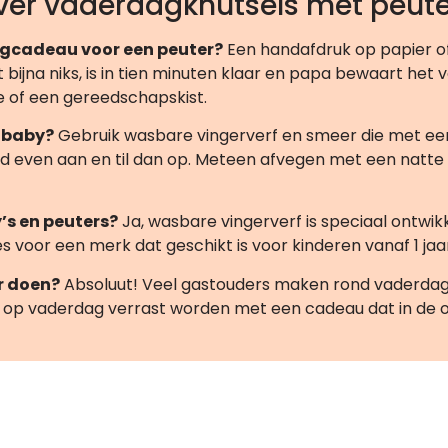
ver vaderdagknutsels met peute
agcadeau voor een peuter?
Een handafdruk op papier of
jna niks, is in tien minuten klaar en papa bewaart het voor
e of een gereedschapskist.
 baby?
Gebruik wasbare vingerverf en smeer die met een 
oud even aan en til dan op. Meteen afvegen met een natt
’s en peuters?
Ja, wasbare vingerverf is speciaal ontwikke
ies voor een merk dat geschikt is voor kinderen vanaf 1 jaar
er doen?
Absoluut! Veel gastouders maken rond vaderdag 
s op vaderdag verrast worden met een cadeau dat in de 