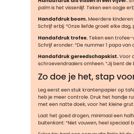
Handafdruk als vissen in een vijver.
Sm
palm is het vissenlijf. Teken een oogje erbi
Handafdruk boom.
Meerdere kinderen 
Schrijf erbij: “Onze liefde groeit elke dag
Handafdruk trofee.
Teken een trofee-v
Schrijf eronder: “De nummer 1 papa van 
Handafdruk gereedschapskist.
Voor d
schroevendraaiers omheen. “Jij bent de 
Zo doe je het, stap voo
Leg eerst een stuk krantenpapier op tafe
heb je meer controle. Druk het handje r
met een natte doek, voor het kleine grut
Laat het goed drogen, minimaal een halfuu
buitenkant: “Niet vouwen, heel speciaal b