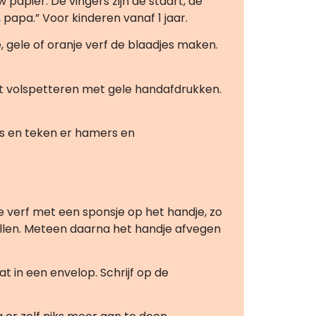
papier. De vingers zijn de staart, de
n, papa.” Voor kinderen vanaf 1 jaar.
gele of oranje verf de blaadjes maken.
t volspetteren met gele handafdrukken.
ijs en teken er hamers en
de verf met een sponsje op het handje, zo
illen. Meteen daarna het handje afvegen
t in een envelop. Schrijf op de