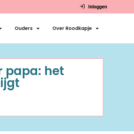
Inloggen
Ouders
Over Roodkapje
 papa: het
ijgt